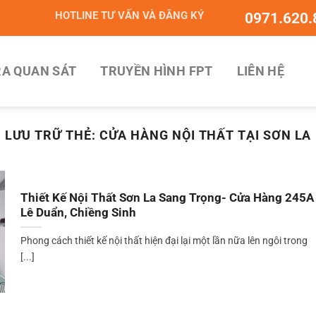
HOTLINE TƯ VẤN VÀ ĐĂNG KÝ
0971.620.
A QUAN SÁT
TRUYỀN HÌNH FPT
LIÊN HỆ
LƯU TRỮ THẺ:
CỬA HÀNG NỘI THẤT TẠI SƠN LA
Thiết Kế Nội Thất Sơn La Sang Trọng- Cửa Hàng 245A
Lê Duẩn, Chiềng Sinh
Phong cách thiết kế nội thất hiện đại lại một lần nữa lên ngôi trong
[...]