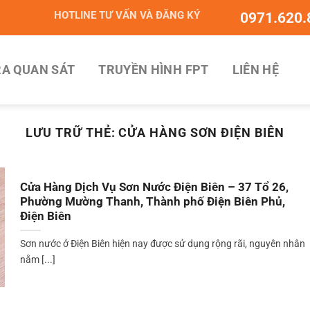
HOTLINE TƯ VẤN VÀ ĐĂNG KÝ
0971.620.
A QUAN SÁT
TRUYỀN HÌNH FPT
LIÊN HỆ
LƯU TRỮ THẺ:
CỬA HÀNG SƠN ĐIỆN BIÊN
Cửa Hàng Dịch Vụ Sơn Nước Điện Biên – 37 Tổ 26,
Phường Mường Thanh, Thành phố Điện Biên Phủ,
Điện Biên
Sơn nước ở Điện Biên hiện nay được sử dụng rộng rãi, nguyên nhân
nằm [...]