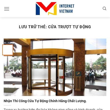
Chuyển
đến
nội
dung
LƯU TRỮ THẺ:
CỬA TRƯỢT TỰ ĐỘNG
Nhận Thi Công Cửa Tự Động Chính Hãng Chất Lượng.
Trong xu hướng hiện đại hóa không gian sống và kinh doanh, cửa