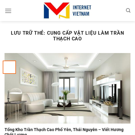
Chuyển
đến
nội
dung
LƯU TRỮ THẺ:
CUNG CẤP VẬT LIỆU LÀM TRẦN
THẠCH CAO
Tổng Kho Trần Thạch Cao Phổ Yên, Thái Nguyên – Viết Hương
Chất Lượng