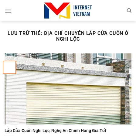
Chuyển
đến
nội
dung
LƯU TRỮ THẺ:
ĐỊA CHỈ CHUYÊN LẮP CỬA CUỐN Ở
NGHI LỘC
Lắp Cửa Cuốn Nghi Lộc, Nghệ An Chính Hãng Giá Tốt