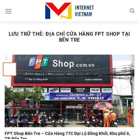
Chuyển
đến
nội
dung
LƯU TRỮ THẺ:
ĐỊA CHỈ CỬA HÀNG FPT SHOP TẠI
BẾN TRE
FPT Shop Bến Tre – Cửa Hàng 77C Đại Lộ Đồng Khởi, Khu phố 6,
TP. Bến Tre