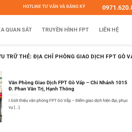
HOTLINE TƯ VẤN VÀ ĐĂNG KÝ
0971.620.
A QUAN SÁT
TRUYỀN HÌNH FPT
LIÊN HỆ
ƯU TRỮ THẺ:
ĐỊA CHỈ PHÒNG GIAO DỊCH FPT GÒ 
Văn Phòng Giao Dịch FPT Gò Vấp – Chi Nhánh 1015
Đ. Phan Văn Trị, Hạnh Thông
I.Giới thiệu văn phòng FPT Gò Vấp – Điểm giao dịch hiện đại, phục
vụ [...]