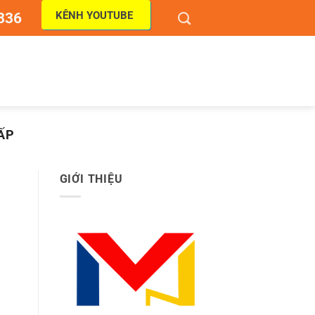
KÊNH YOUTUBE
836
VẤP
GIỚI THIỆU