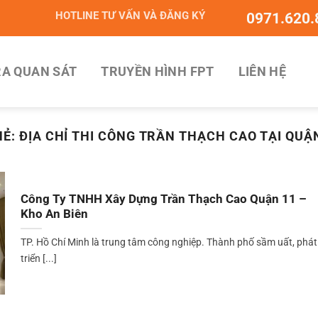
HOTLINE TƯ VẤN VÀ ĐĂNG KÝ
0971.620.
A QUAN SÁT
TRUYỀN HÌNH FPT
LIÊN HỆ
HẺ:
ĐỊA CHỈ THI CÔNG TRẦN THẠCH CAO TẠI QUẬ
Công Ty TNHH Xây Dựng Trần Thạch Cao Quận 11 –
Kho An Biên
TP. Hồ Chí Minh là trung tâm công nghiệp. Thành phố sầm uất, phát
triển [...]