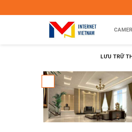
Chuyển
đến
nội
dung
CAMER
LƯU TRỮ T