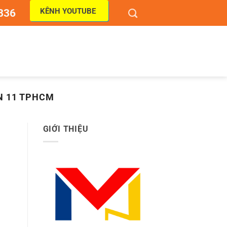
KÊNH YOUTUBE
836
N 11 TPHCM
GIỚI THIỆU