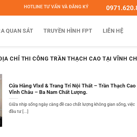
HOTLINE TƯ VẤN VÀ ĐĂNG KÝ
0971.620.
A QUAN SÁT
TRUYỀN HÌNH FPT
LIÊN HỆ
ĐỊA CHỈ THI CÔNG TRẦN THẠCH CAO TẠI VĨNH C
Cửa Hàng Vlxd & Trang Trí Nội Thất – Trần Thạch Cao
Vĩnh Châu – Ba Nam Chất Lượng.
Giữa nhịp sống ngày càng đề cao chất lượng không gian sống, việc
đầu tư [...]