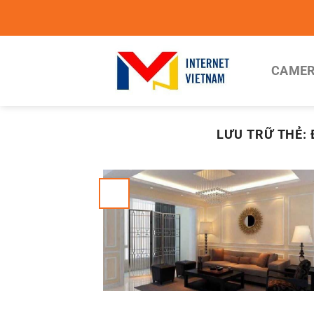
Chuyển
đến
nội
dung
CAMER
LƯU TRỮ THẺ: