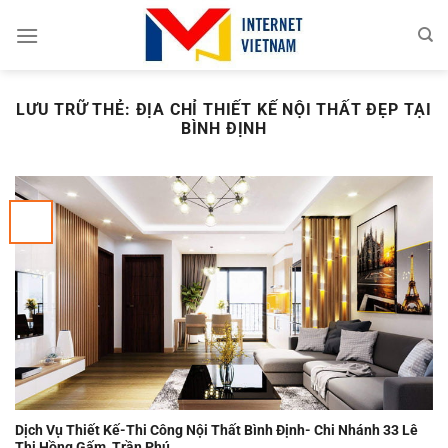
Chuyển
đến
nội
dung
LƯU TRỮ THẺ:
ĐỊA CHỈ THIẾT KẾ NỘI THẤT ĐẸP TẠI
BÌNH ĐỊNH
Dịch Vụ Thiết Kế-Thi Công Nội Thất Bình Định- Chi Nhánh 33 Lê
Thị Hồng Gấm, Trần Phú