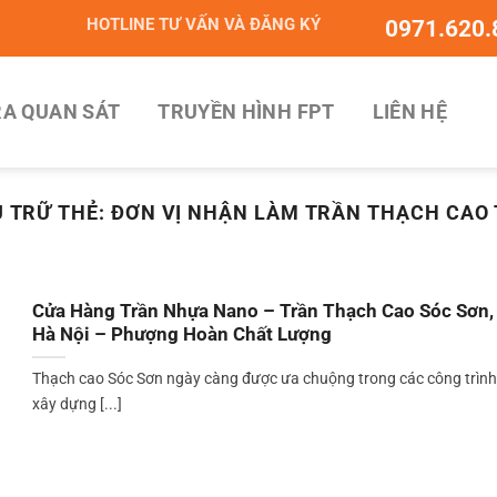
HOTLINE TƯ VẤN VÀ ĐĂNG KÝ
0971.620.
A QUAN SÁT
TRUYỀN HÌNH FPT
LIÊN HỆ
 TRỮ THẺ:
ĐƠN VỊ NHẬN LÀM TRẦN THẠCH CAO
Cửa Hàng Trần Nhựa Nano – Trần Thạch Cao Sóc Sơn,
Hà Nội – Phượng Hoàn Chất Lượng
Thạch cao Sóc Sơn ngày càng được ưa chuộng trong các công trình
xây dựng [...]