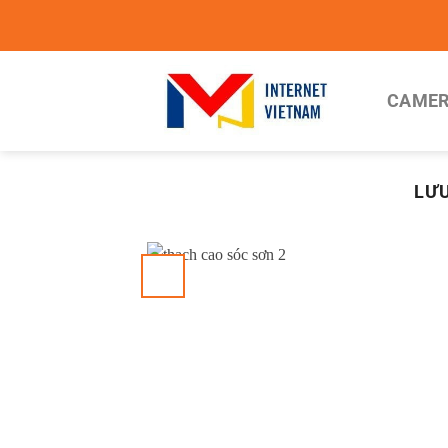
Chuyển
đến
nội
dung
CAMER
LƯU