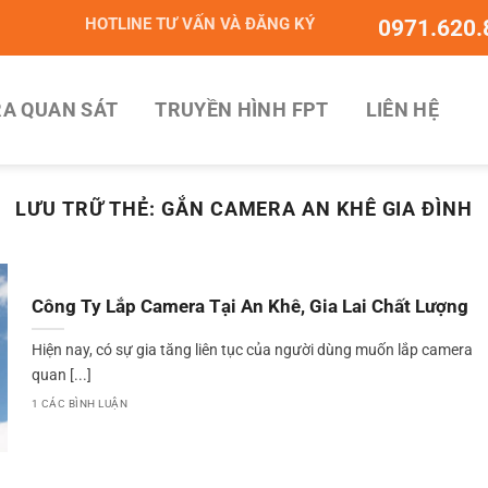
HOTLINE TƯ VẤN VÀ ĐĂNG KÝ
0971.620.
A QUAN SÁT
TRUYỀN HÌNH FPT
LIÊN HỆ
LƯU TRỮ THẺ:
GẮN CAMERA AN KHÊ GIA ĐÌNH
Công Ty Lắp Camera Tại An Khê, Gia Lai Chất Lượng
Hiện nay, có sự gia tăng liên tục của người dùng muốn lắp camera
quan [...]
1 CÁC BÌNH LUẬN