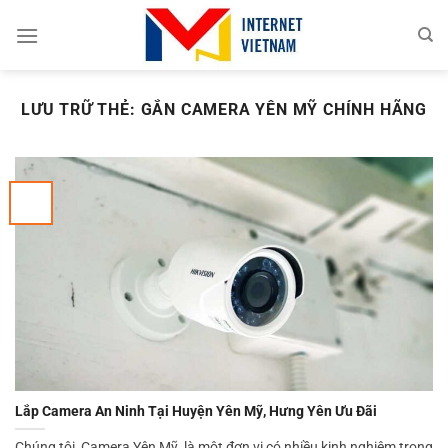
Chuyển
đến
nội
dung
LƯU TRỮ THẺ:
GẮN CAMERA YÊN MỸ CHÍNH HÃNG
Lắp Camera An Ninh Tại Huyện Yên Mỹ, Hưng Yên Ưu Đãi
Chúng tôi, Camera Yên Mỹ, là một đơn vị có nhiều kinh nghiệm trong