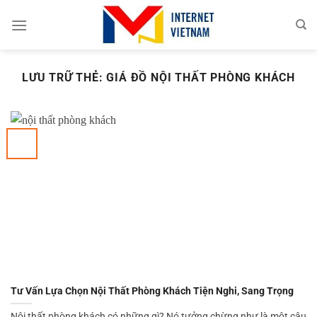
Chuyển
đến
nội
dung
LƯU TRỮ THẺ:
GIÁ ĐỒ NỘI THẤT PHÒNG KHÁCH
Tư Vấn Lựa Chọn Nội Thất Phòng Khách Tiện Nghi, Sang Trọng
Nội thất phòng khách có những gì? Nó tưởng chừng như là một câu