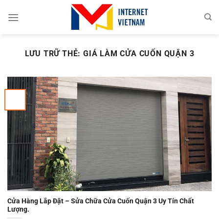
Chuyển
đến
nội
dung
LƯU TRỮ THẺ:
GIÁ LÀM CỬA CUỐN QUẬN 3
Cửa Hàng Lắp Đặt – Sửa Chữa Cửa Cuốn Quận 3 Uy Tín Chất
Lượng.