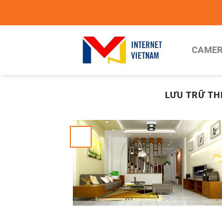
Chuyển
đến
nội
dung
CAMER
LƯU TRỮ TH