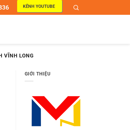
KÊNH YOUTUBE
836
H VĨNH LONG
GIỚI THIỆU