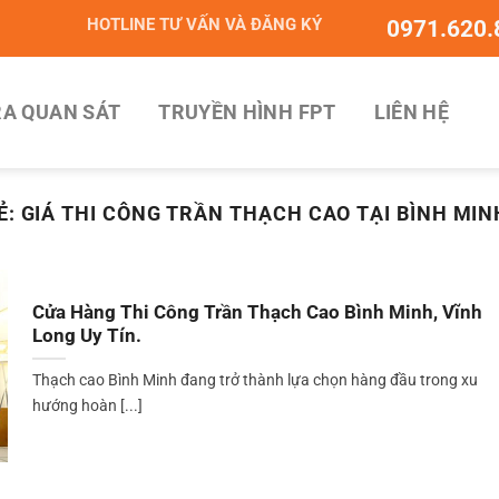
HOTLINE TƯ VẤN VÀ ĐĂNG KÝ
0971.620.
A QUAN SÁT
TRUYỀN HÌNH FPT
LIÊN HỆ
Ẻ:
GIÁ THI CÔNG TRẦN THẠCH CAO TẠI BÌNH MIN
Cửa Hàng Thi Công Trần Thạch Cao Bình Minh, Vĩnh
Long Uy Tín.
Thạch cao Bình Minh đang trở thành lựa chọn hàng đầu trong xu
hướng hoàn [...]