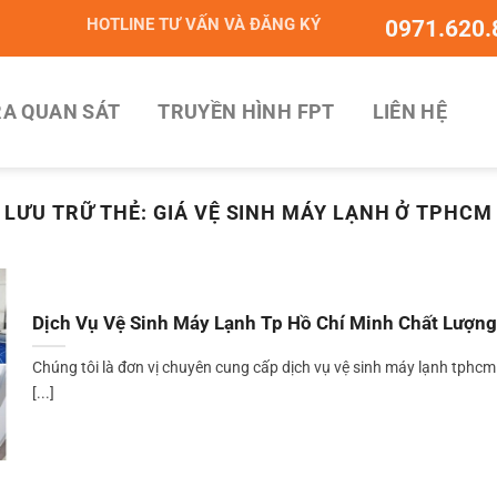
HOTLINE TƯ VẤN VÀ ĐĂNG KÝ
0971.620.
A QUAN SÁT
TRUYỀN HÌNH FPT
LIÊN HỆ
LƯU TRỮ THẺ:
GIÁ VỆ SINH MÁY LẠNH Ở TPHCM
Dịch Vụ Vệ Sinh Máy Lạnh Tp Hồ Chí Minh Chất Lượng
Chúng tôi là đơn vị chuyên cung cấp dịch vụ vệ sinh máy lạnh tphcm
[...]