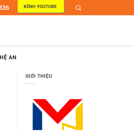
KÊNH YOUTUBE
836
GHỆ AN
GIỚI THIỆU