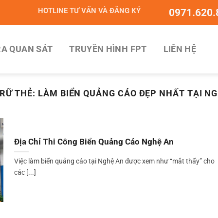
HOTLINE TƯ VẤN VÀ ĐĂNG KÝ
0971.620.
A QUAN SÁT
TRUYỀN HÌNH FPT
LIÊN HỆ
RỮ THẺ:
LÀM BIỂN QUẢNG CÁO ĐẸP NHẤT TẠI N
Địa Chỉ Thi Công Biển Quảng Cáo Nghệ An
Việc làm biển quảng cáo tại Nghệ An được xem như “mắt thấy” cho
các [...]