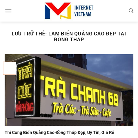
Chuyển
đến
nội
dung
LƯU TRỮ THẺ:
LÀM BIỂN QUẢNG CÁO ĐẸP TẠI
ĐỒNG THÁP
Thi Công Biển Quảng Cáo Đồng Tháp Đẹp, Uy Tín, Giá Rẻ