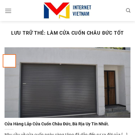
Chuyển
đến
nội
dung
LƯU TRỮ THẺ:
LÀM CỬA CUỐN CHÂU ĐỨC TỐT
Cửa Hàng Lắp Cửa Cuốn Châu Đức, Bà Rịa Uy Tín Nhất.
Nhu cầu về cửa cuốn ngày càng tăng đã dẫn đến sự ra đời của [...]