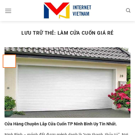
Chuyển
đến
nội
dung
LƯU TRỮ THẺ:
LÀM CỬA CUỐN GIÁ RẺ
Cửa Hàng Chuyên Lắp Cửa Cuốn TP Ninh Bình Uy Tín Nhất.
Ninh Bình – mảnh đất được mệnh danh là “sơn thanh, thủy tú”. Nơi