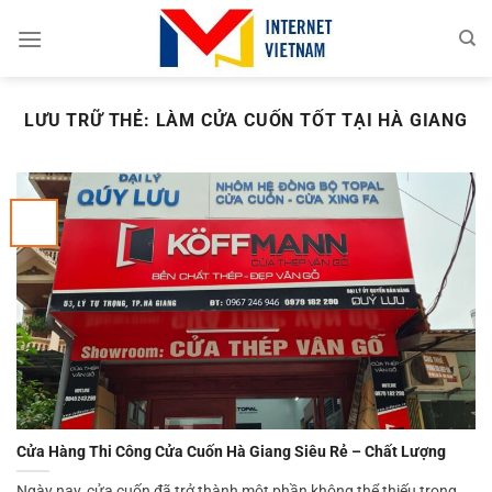
Chuyển
đến
nội
dung
LƯU TRỮ THẺ:
LÀM CỬA CUỐN TỐT TẠI HÀ GIANG
Cửa Hàng Thi Công Cửa Cuốn Hà Giang Siêu Rẻ – Chất Lượng
Ngày nay, cửa cuốn đã trở thành một phần không thể thiếu trong