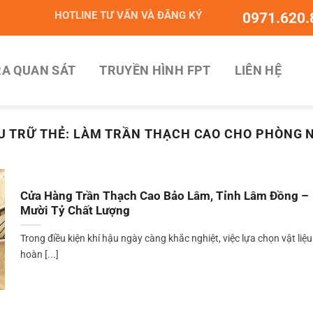
HOTLINE TƯ VẤN VÀ ĐĂNG KÝ
0971.620.
A QUAN SÁT
TRUYỀN HÌNH FPT
LIÊN HỆ
U TRỮ THẺ:
LÀM TRẦN THẠCH CAO CHO PHÒNG 
Cửa Hàng Trần Thạch Cao Bảo Lâm, Tỉnh Lâm Đồng –
Mười Tỷ Chất Lượng
Trong điều kiện khí hậu ngày càng khắc nghiệt, việc lựa chọn vật liệu
hoàn [...]