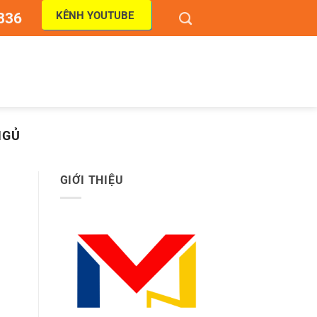
KÊNH YOUTUBE
836
NGỦ
GIỚI THIỆU