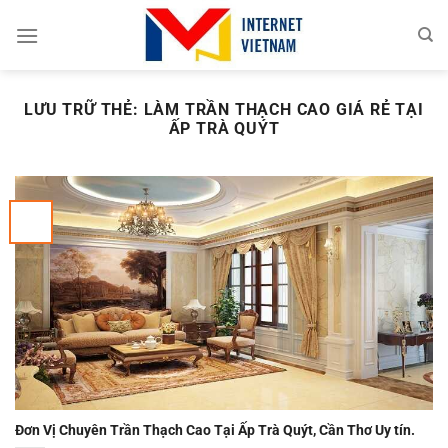
Chuyển
đến
nội
dung
LƯU TRỮ THẺ:
LÀM TRẦN THẠCH CAO GIÁ RẺ TẠI
ẤP TRÀ QUÝT
Đơn Vị Chuyên Trần Thạch Cao Tại Ấp Trà Quýt, Cần Thơ Uy tín.