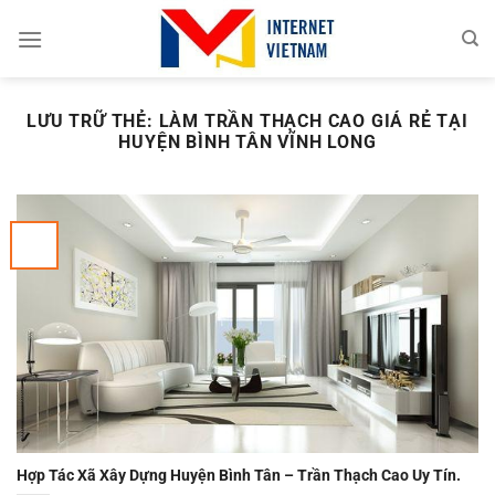
Chuyển
đến
nội
dung
LƯU TRỮ THẺ:
LÀM TRẦN THẠCH CAO GIÁ RẺ TẠI
HUYỆN BÌNH TÂN VĨNH LONG
Hợp Tác Xã Xây Dựng Huyện Bình Tân – Trần Thạch Cao Uy Tín.