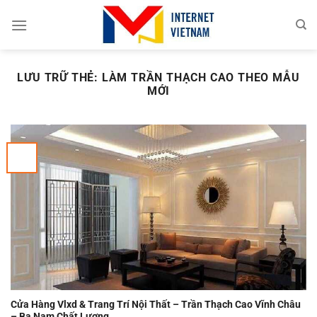
Chuyển
đến
nội
dung
LƯU TRỮ THẺ:
LÀM TRẦN THẠCH CAO THEO MẪU
MỚI
Cửa Hàng Vlxd & Trang Trí Nội Thất – Trần Thạch Cao Vĩnh Châu
– Ba Nam Chất Lượng.