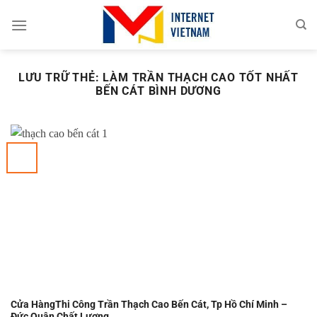
Chuyển
đến
nội
dung
LƯU TRỮ THẺ:
LÀM TRẦN THẠCH CAO TỐT NHẤT
BẾN CÁT BÌNH DƯƠNG
Cửa HàngThi Công Trần Thạch Cao Bến Cát, Tp Hồ Chí Minh –
Đức Quân Chất Lượng