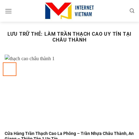
Chuyển
đến
nội
dung
LƯU TRỮ THẺ:
LÀM TRẦN THẠCH CAO UY TÍN TẠI
CHÂU THÀNH
Cửa Hàng Trần Thạch Cao La Phông – Trần Nhựa Châu Thành, An
Giang – Thiên Tân 1 Uy Tín.