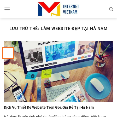
Chuyển
đến
nội
dung
LƯU TRỮ THẺ:
LÀM WEBSITE ĐẸP TẠI HÀ NAM
Dịch Vụ Thiết Kế Website Trọn Gói, Giá Rẻ Tại Hà Nam
Hà Nam là một tỉnh nhỏ thuộc đồng bằng sông Hồng, Việt Nam.