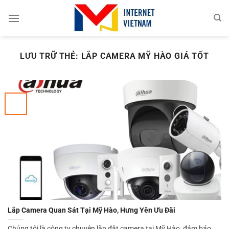
Chuyển
đến
nội
dung
LƯU TRỮ THẺ:
LẮP CAMERA MỸ HÀO GIÁ TỐT
Lắp Camera Quan Sát Tại Mỹ Hào, Hưng Yên Ưu Đãi
Chúng tôi là công ty chuyên lắp đặt camera tại Mỹ Hào, đảm bảo