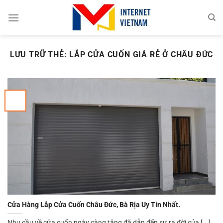
Chuyển
đến
nội
dung
LƯU TRỮ THẺ:
LẮP CỬA CUỐN GIÁ RẺ Ở CHÂU ĐỨC
Cửa Hàng Lắp Cửa Cuốn Châu Đức, Bà Rịa Uy Tín Nhất.
Nhu cầu về cửa cuốn ngày càng tăng đã dẫn đến sự ra đời của [...]