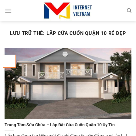
Chuyển
đến
nội
dung
LƯU TRỮ THẺ:
LẮP CỬA CUỐN QUẬN 10 RẺ ĐẸP
Trung Tâm Sửa Chữa – Lắp Đặt Cửa Cuốn Quận 10 Uy Tín
Nếu bạn đang tìm kiếm một địa chỉ đáng tin cậy để mua và lắp [...]