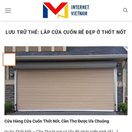
Chuyển
đến
nội
dung
LƯU TRỮ THẺ:
LẮP CỬA CUỐN RẺ ĐẸP Ở THỐT NỐT
Cửa Hàng Cửa Cuốn Thốt Nốt, Cần Thơ Được Ưa Chuộng
Quận Thốt Nốt – Cần Thơ là nơi có tốc độ phát triển kinh tế [...]