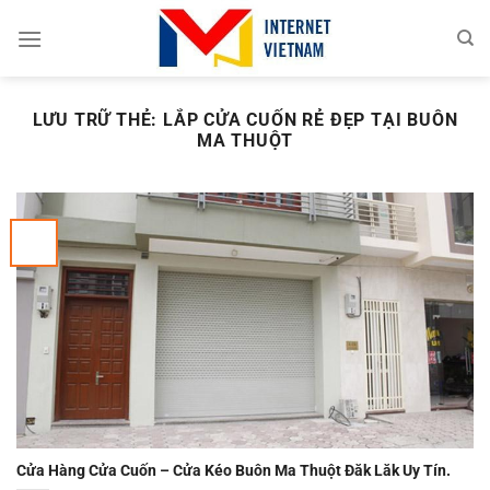
Chuyển
đến
nội
dung
LƯU TRỮ THẺ:
LẮP CỬA CUỐN RẺ ĐẸP TẠI BUÔN
MA THUỘT
Cửa Hàng Cửa Cuốn – Cửa Kéo Buôn Ma Thuột Đăk Lăk Uy Tín.