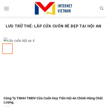
Chuyển
đến
nội
dung
LƯU TRỮ THẺ:
LẮP CỬA CUỐN RẺ ĐẸP TẠI HỘI AN
Công Ty TNHH TMDV Cửa Cuốn Huy Tiến Hội An Chính Hãng Chất
Lượng.