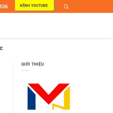
KÊNH YOUTUBE
836
ỘC
GIỚI THIỆU