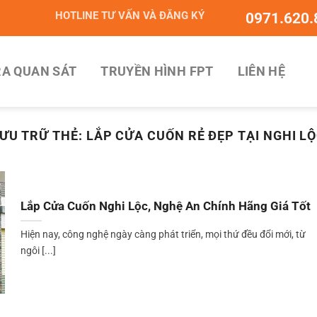
HOTLINE TƯ VẤN VÀ ĐĂNG KÝ
0971.620.
A QUAN SÁT
TRUYỀN HÌNH FPT
LIÊN HỆ
ƯU TRỮ THẺ:
LẮP CỬA CUỐN RẺ ĐẸP TẠI NGHI L
Lắp Cửa Cuốn Nghi Lộc, Nghệ An Chính Hãng Giá Tốt
Hiện nay, công nghệ ngày càng phát triển, mọi thứ đều đổi mới, từ
ngôi [...]