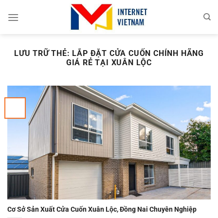
Chuyển
đến
nội
dung
LƯU TRỮ THẺ:
LẮP ĐẶT CỬA CUỐN CHÍNH HÃNG
GIÁ RẺ TẠI XUÂN LỘC
Cơ Sở Sản Xuất Cửa Cuốn Xuân Lộc, Đồng Nai Chuyên Nghiệp