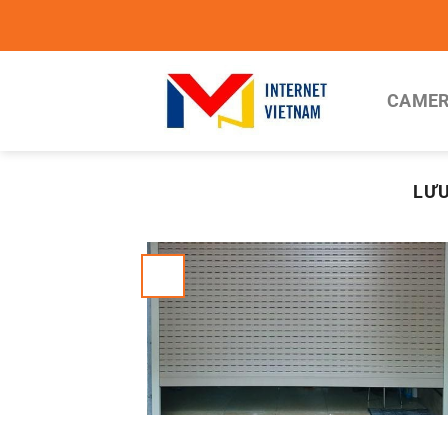
Chuyển
đến
nội
dung
CAMER
LƯU