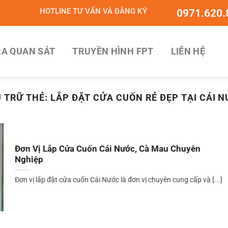
HOTLINE TƯ VẤN VÀ ĐĂNG KÝ
0971.620.
A QUAN SÁT
TRUYỀN HÌNH FPT
LIÊN HỆ
 TRỮ THẺ:
LẮP ĐẶT CỬA CUỐN RẺ ĐẸP TẠI CÁI 
Đơn Vị Lắp Cửa Cuốn Cái Nước, Cà Mau Chuyên
Nghiệp
Đơn vị lắp đặt cửa cuốn Cái Nước là đơn vị chuyên cung cấp và [...]