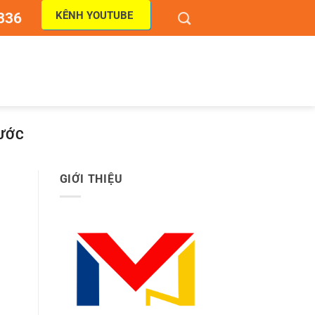
KÊNH YOUTUBE
836
NƯỚC
GIỚI THIỆU