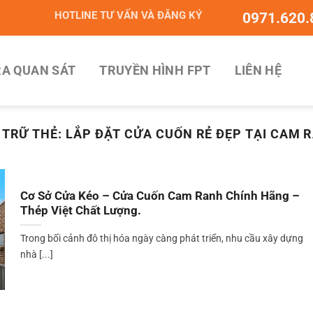
HOTLINE TƯ VẤN VÀ ĐĂNG KÝ
0971.620.
A QUAN SÁT
TRUYỀN HÌNH FPT
LIÊN HỆ
 TRỮ THẺ:
LẮP ĐẶT CỬA CUỐN RẺ ĐẸP TẠI CAM 
Cơ Sở Cửa Kéo – Cửa Cuốn Cam Ranh Chính Hãng –
Thép Việt Chất Lượng.
Trong bối cảnh đô thị hóa ngày càng phát triển, nhu cầu xây dựng
nhà [...]