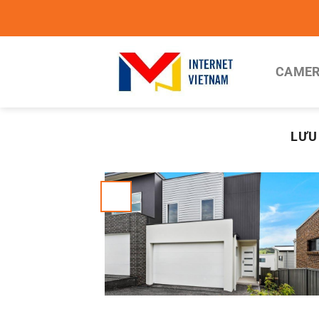
Chuyển
đến
nội
dung
CAMER
LƯU