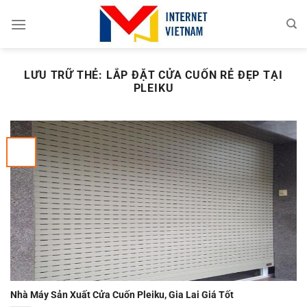
Chuyển
đến
nội
dung
LƯU TRỮ THẺ:
LẮP ĐẶT CỬA CUỐN RẺ ĐẸP TẠI
PLEIKU
Nhà Máy Sản Xuất Cửa Cuốn Pleiku, Gia Lai Giá Tốt