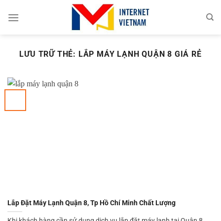
Chuyển
đến
nội
dung
LƯU TRỮ THẺ:
LẮP MÁY LẠNH QUẬN 8 GIÁ RẺ
Lắp Đặt Máy Lạnh Quận 8, Tp Hồ Chí Minh Chất Lượng
Khi khách hàng cần sử dụng dịch vụ lắp đặt máy lạnh tại Quận 8,