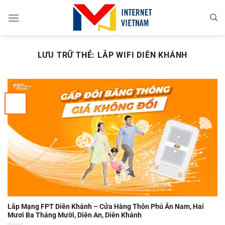
Chuyển
đến
nội
dung
LƯU TRỮ THẺ:
LẮP WIFI DIÊN KHÁNH
Lắp Mạng FPT Diên Khánh – Cửa Hàng Thôn Phú Ân Nam, Hai
Mươi Ba Tháng Mười, Diên An, Diên Khánh