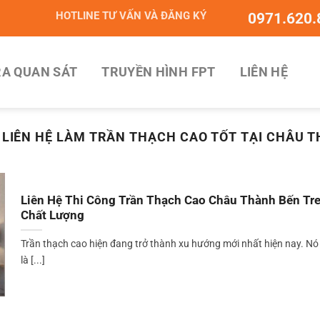
HOTLINE TƯ VẤN VÀ ĐĂNG KÝ
0971.620.
A QUAN SÁT
TRUYỀN HÌNH FPT
LIÊN HỆ
:
LIÊN HỆ LÀM TRẦN THẠCH CAO TỐT TẠI CHÂU 
Liên Hệ Thi Công Trần Thạch Cao Châu Thành Bến Tr
Chất Lượng
Trần thạch cao hiện đang trở thành xu hướng mới nhất hiện nay. Nó
là [...]