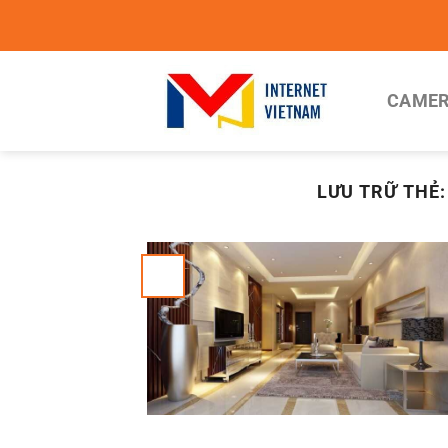
Chuyển
đến
nội
dung
CAMER
LƯU TRỮ THẺ