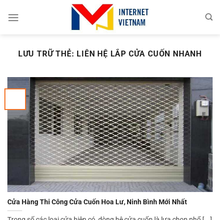
Chuyển
đến
nội
dung
LƯU TRỮ THẺ:
LIÊN HỆ LẮP CỬA CUỐN NHANH
Cửa Hàng Thi Công Cửa Cuốn Hoa Lư, Ninh Bình Mới Nhất
Trong số các loại cửa hiện có, dòng hệ cửa cuốn là lựa chọn phổ [...]