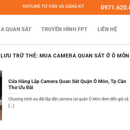
HOTLINE TƯ VẤN VÀ ĐĂNG KÝ
0971.620.
A QUAN SÁT
TRUYỀN HÌNH FPT
LIÊN HỆ
LƯU TRỮ THẺ:
MUA CAMERA QUAN SÁT Ở Ô MÔN
Cửa Hàng Lắp Camera Quan Sát Quận Ô Môn, Tp Cần
Thơ Ưu Đãi
Chương trình ưu đãi lắp đặt camera tại quận Ô Môn đem đến giá cả
[...]