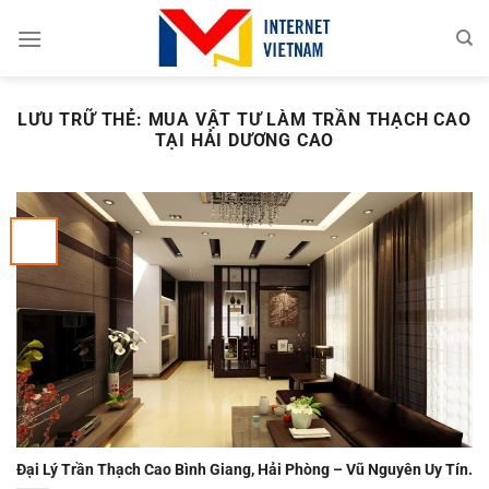
Chuyển
đến
nội
dung
LƯU TRỮ THẺ:
MUA VẬT TƯ LÀM TRẦN THẠCH CAO
TẠI HẢI DƯƠNG CAO
Đại Lý Trần Thạch Cao Bình Giang, Hải Phòng – Vũ Nguyên Uy Tín.