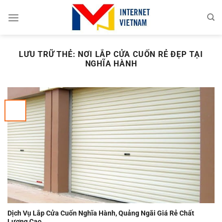
Chuyển
đến
nội
dung
LƯU TRỮ THẺ:
NƠI LẮP CỬA CUỐN RẺ ĐẸP TẠI
NGHĨA HÀNH
Dịch Vụ Lắp Cửa Cuốn Nghĩa Hành, Quảng Ngãi Giá Rẻ Chất
Lượng Cao