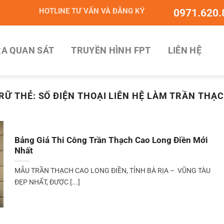
HOTLINE TƯ VẤN VÀ ĐĂNG KÝ
0971.620.
A QUAN SÁT
TRUYỀN HÌNH FPT
LIÊN HỆ
RỮ THẺ:
SỐ ĐIỆN THOẠI LIÊN HỆ LÀM TRẦN THẠ
Bảng Giá Thi Công Trần Thạch Cao Long Điền Mới
Nhất
MẪU TRẦN THẠCH CAO LONG ĐIỀN, TỈNH BÀ RỊA – VŨNG TÀU
ĐẸP NHẤT, ĐƯỢC [...]