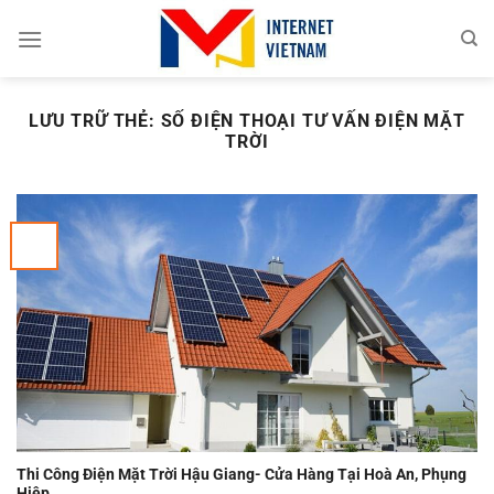
Chuyển
đến
nội
dung
LƯU TRỮ THẺ:
SỐ ĐIỆN THOẠI TƯ VẤN ĐIỆN MẶT
TRỜI
Thi Công Điện Mặt Trời Hậu Giang- Cửa Hàng Tại Hoà An, Phụng
Hiệp