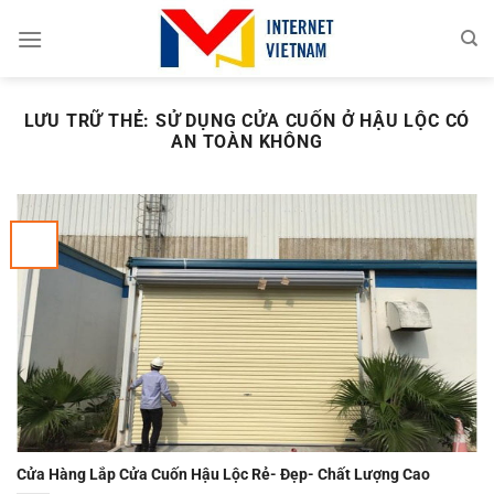
Chuyển
đến
nội
dung
LƯU TRỮ THẺ:
SỬ DỤNG CỬA CUỐN Ở HẬU LỘC CÓ
AN TOÀN KHÔNG
Cửa Hàng Lắp Cửa Cuốn Hậu Lộc Rẻ- Đẹp- Chất Lượng Cao